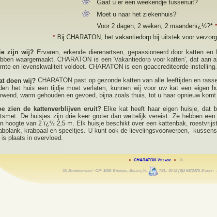
Gaat u er een weekendje tussenuit?
Moet u naar het ziekenhuis?
Voor 2 dagen, 2 weken, 2 maandenï¿½?*
Bij CHARATON, het vakantiedorp bij uitstek voor verzorg
*
e zijn wij?
Ervaren, erkende dierenartsen, gepassioneerd door katten en
bben waargemaakt. CHARATON is een 'Vakantiedorp voor katten', dat aan a
imte en levenskwaliteit voldoet. CHARATON is een geaccrediteerde instelling
CHARATON past op gezonde katten van alle leeftijden en rassen
t doen wij?
den het huis een tijdje moet verlaten, kunnen wij voor uw kat een eigen hu
rwend, warm gehouden en gevoed, bijna zoals thuis, tot u haar opnieuw komt
e zien de kattenverblijven eruit?
Elke kat heeft haar eigen huisje, dat 
tsmet. De huisjes zijn drie keer groter dan wettelijk vereist. Ze hebben ee
n hoogte van 2 ï¿½ 2,5 m. Elk huisje beschikt over een kattenbak, roestvrijs
abplank, krabpaal en speeltjes. U kunt ook de lievelingsvoorwerpen, -kussen
 is plaats in overvloed.
☼
☼
®
CHARATON-Village
35, Borrenstraat -CP- 1050. Brussel, Belgiï¿½.
TEL: 00 32 (0)2 6472475. E-mail: