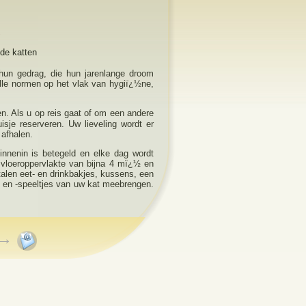
*
de katten
 hun gedrag, die hun jarenlange droom
lle normen op het vlak van hygiï¿½ne,
.
. Als u op reis gaat of om een andere
isje reserveren. Uw lieveling wordt er
 afhalen.
binnenin is betegeld en elke dag wordt
n vloeroppervlakte van bijna 4 mï¿½ en
talen eet- en drinkbakjes, kussens, een
s en -speeltjes van uw kat meebrengen.
→