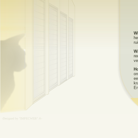
Wi
he
ru
Wa
re
ve
Ho
on
ee
kr
Er
-Designed by "IMPECWEB".®-