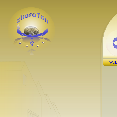
-->
Wel